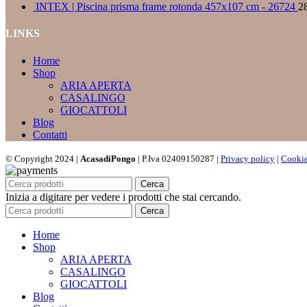
INTEX | Piscina prisma frame rotonda 457x107 cm - 26724
2
LINKS
Home
Shop
ARIA APERTA
CASALINGO
GIOCATTOLI
Blog
Contatti
© Copyright 2024 |
AcasadiPongo
| P.Iva 02409150287 |
Privacy policy
|
Cookie
Cerca
Inizia a digitare per vedere i prodotti che stai cercando.
Cerca
Home
Shop
ARIA APERTA
CASALINGO
GIOCATTOLI
Blog