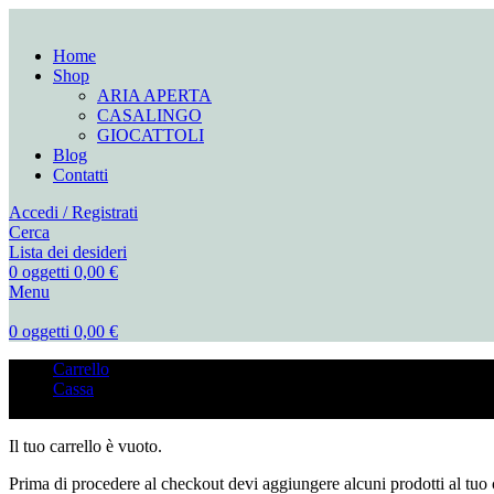
Home
Shop
ARIA APERTA
CASALINGO
GIOCATTOLI
Blog
Contatti
Accedi / Registrati
Cerca
Lista dei desideri
0
oggetti
0,00
€
Menu
0
oggetti
0,00
€
Carrello
Cassa
Ordine completato
Il tuo carrello è vuoto.
Prima di procedere al checkout devi aggiungere alcuni prodotti al tuo c