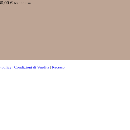
80,00
€
Iva inclusa
 policy
|
Condizioni di Vendita
|
Recesso