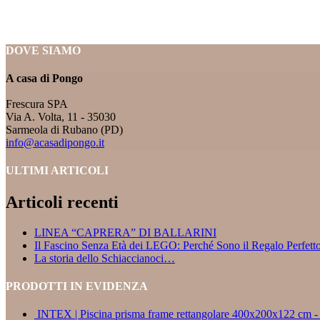
DOVE SIAMO
A casa di Pongo
Frescura SPA
Via A. Volta, 11 - 35030
Sarmeola di Rubano (PD)
info@acasadipongo.it
ULTIMI ARTICOLI
Articoli recenti
LINEA “CAPRERA” DI BALLARINI
Il Fascino Senza Età dei LEGO: Perché Sono il Regalo Perfett
La storia dello Schiaccianoci…
PRODOTTI IN EVIDENZA
INTEX | Piscina prisma frame rettangolare 400x200x122 cm 