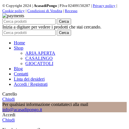
© Copyright 2024 |
AcasadiPongo
| P.Iva 02409150287 |
Privacy policy
|
Cookie policy
|
Condizioni di Vendita
|
Recesso
Cerca
Inizia a digitare per vedere i prodotti che stai cercando.
Cerca
Home
Shop
ARIA APERTA
CASALINGO
GIOCATTOLI
Blog
Contatti
Lista dei desideri
Accedi / Registrati
Carrello
Chiudi
Per qualsiasi informazione contattateci alla mail
info@acasadipongo.it
Accedi
Chiudi