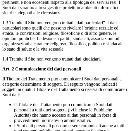
pertinenti e non eccedenti rispetto alla tipologia dei servizi resi. I
Suoi dati saranno altresì gestiti e protetti in ambienti informatici
sicuri e adeguati alle circostanze.
1.3 Tramite il Sito non vengono trattati “dati particolari”. I dati
particolari sono quelli che possono rivelare l’origine razziale ed
etnica, le convinzioni religiose, filosofiche o di altro genere, le
opinioni politiche, l’adesione a partiti, sindacati, associazioni od
organizzazioni a carattere religioso, filosofico, politico o sindacale,
lo stato di salute e la vita sessuale.
1.4 Tramite il Sito non vengono trattati dati giudiziari.
Art. 2 Comunicazione dei dati personali
Il Titolare del Trattamento può comunicare i Suoi dati personali a
categorie determinate di soggetti. Di seguito vengono indicati i
soggetti ai quali il Titolare del Trattamento si riserva di comunicare i
Suoi dati:
Il Titolare del Trattamento può comunicare i Suoi dati
personali a tutti quei soggetti (ivi incluse le Pubbliche
Autorità) che hanno accesso ai dati personali in forza di
provvedimenti normativi o amministrativi.
I Suoi dati personali possono essere comunicati anche a tutti
quei soggetti pubblici e/o privati, persone fisiche e/o