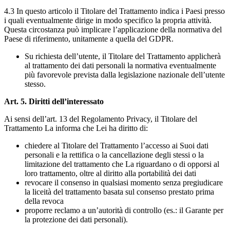
4.3 In questo articolo il Titolare del Trattamento indica i Paesi presso
i quali eventualmente dirige in modo specifico la propria attività.
Questa circostanza può implicare l’applicazione della normativa del
Paese di riferimento, unitamente a quella del GDPR.
Su richiesta dell’utente, il Titolare del Trattamento applicherà
al trattamento dei dati personali la normativa eventualmente
più favorevole prevista dalla legislazione nazionale dell’utente
stesso.
Art. 5. Diritti dell’interessato
Ai sensi dell’art. 13 del Regolamento Privacy, il Titolare del
Trattamento La informa che Lei ha diritto di:
chiedere al Titolare del Trattamento l’accesso ai Suoi dati
personali e la rettifica o la cancellazione degli stessi o la
limitazione del trattamento che La riguardano o di opporsi al
loro trattamento, oltre al diritto alla portabilità dei dati
revocare il consenso in qualsiasi momento senza pregiudicare
la liceità del trattamento basata sul consenso prestato prima
della revoca
proporre reclamo a un’autorità di controllo (es.: il Garante per
la protezione dei dati personali).