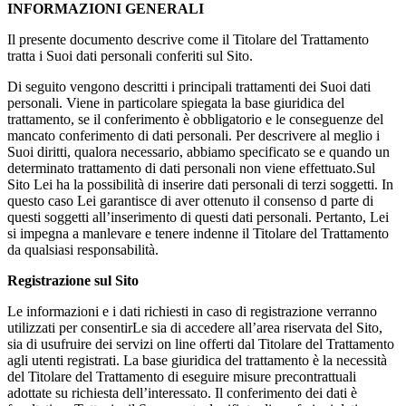
INFORMAZIONI GENERALI
Il presente documento descrive come il Titolare del Trattamento
tratta i Suoi dati personali conferiti sul Sito.
Di seguito vengono descritti i principali trattamenti dei Suoi dati
personali. Viene in particolare spiegata la base giuridica del
trattamento, se il conferimento è obbligatorio e le conseguenze del
mancato conferimento di dati personali. Per descrivere al meglio i
Suoi diritti, qualora necessario, abbiamo specificato se e quando un
determinato trattamento di dati personali non viene effettuato.Sul
Sito Lei ha la possibilità di inserire dati personali di terzi soggetti. In
questo caso Lei garantisce di aver ottenuto il consenso d parte di
questi soggetti all’inserimento di questi dati personali. Pertanto, Lei
si impegna a manlevare e tenere indenne il Titolare del Trattamento
da qualsiasi responsabilità.
Registrazione sul Sito
Le informazioni e i dati richiesti in caso di registrazione verranno
utilizzati per consentirLe sia di accedere all’area riservata del Sito,
sia di usufruire dei servizi on line offerti dal Titolare del Trattamento
agli utenti registrati. La base giuridica del trattamento è la necessità
del Titolare del Trattamento di eseguire misure precontrattuali
adottate su richiesta dell’interessato. Il conferimento dei dati è