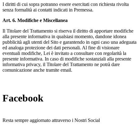
I diritti di cui sopra potranno essere esercitati con richiesta rivolta
senza formalità ai contatti indicati in Premessa.
Art. 6. Modifiche e Miscellanea
Il Titolare del Trattamento si riserva il diritto di apportare modifiche
alla presente informativa in qualsiasi momento, dandone idonea
pubblicità agli utenti del Sito e garantendo in ogni caso una adeguata
ed analoga protezione dei dati personali. Al fine di visionare
eventuali modifiche, Lei è invitato a consultare con regolarità la
presente informativa. In caso di modifiche sostanziali alla presente
informativa privacy, il Titolare del Trattamento ne potrà dare
comunicazione anche tramite email.
Facebook
Resta sempre aggiornato attraverso i Nostri Social