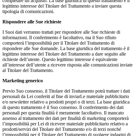
completare un acquisto. La base giuridica di questo trattamento è il
legittimo interesse del Titolare del Trattamento a inviare questa
tipologia di comunicazioni.
Rispondere alle Sue richieste
I Suoi dati verranno trattati per rispondere alle Sue richieste di
informazioni. Il conferimento è facoltativo, ma il Suo rifiuto
comporterà l’impossibilità per il Titolare del Trattamento di
rispondere alle Sue domande. La base giuridica del trattamento è il
legittimo interesse del Titolare del Trattamento a dare seguito alle
richieste dell’utente. Questo legittimo interesse è equivalente
all’interesse dell’utente a ricevere risposta alle comunicazioni inviate
al Titolare del Trattamento.
Marketing generico
Previo Suo consenso, il Titolare del Trattamento potrà trattare i dati
personali da Lei conferiti al fine di inviarLe materiale pubblicitario
e/o newsletter relativo a prodotti propri o di terzi. La base giuridica
di questo trattamento è il Suo consenso. Il conferimento dei dati
personali per questa finalità è meramente facoltativo. Il mancato
assenso al trattamento dei dati per finalità di marketing comporterà
l’impossibilità per Lei di ricevere materiale pubblicitario relativo a
prodotti/servizi del Titolare del Trattamento e/o di terzi nonché
l’impossibilità per il Titolare del Trattamento di svolgere indagini di