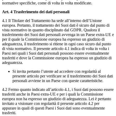
normative specifiche, come di volta in volta modificate.
Art. 4 Trasferimento dei dati personali
4.1 Il Titolare del Trattamento ha sede all’interno dell’Unione
europea. Pertanto, il trattamento dei Suoi dati è sicuro dal punto di
vista normativo in quanto disciplinato dal GDPR. Qualora il
trasferimento dei Suoi dati personali avvenga in un Paese extra-UE e
per il quale la Commissione europea ha espresso un giudizio di
adeguatezza, il trasferimento si ritiene in ogni caso sicuro dal punto
di vista normativo. Il presente articolo 4.1 indica di volta in volta i
Paesi nei quali i Suoi dati personali possono essere eventualmente
trasferiti e dove la Commissione europea ha espresso un giudizio di
adeguatezza.
Si invita pertanto l’utente ad accedere con regolarità al
presente articolo per verificare se il trasferimento dei Suoi dati
personali avviene in un Paese con queste caratteristiche.
4.2 Fermo quanto indicato all’articolo 4.1, i Suoi dati possono essere
trasferiti anche in Paesi extra-UE e per i quali la Commissione
europea non ha espresso un giudizio di adeguatezza. Lei è pertanto
invitato a visionare con regolarità il presente articolo 4.2 per
appurare in quali di questi Paesi i Suoi dati sono eventualmente
trasferiti.