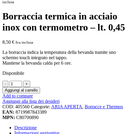
inclusa
Borraccia termica in acciaio
inox con termometro – lt. 0,45
8,50
€
Iva inclusa
La borraccia indica la temperatura della bevanda tramite uno
schermo touch integrato nel tappo.
Mantiene la bevanda calda per 6 ore.
Disponibile
Borraccia
termica
Aggiungi al carrello
in
Add to compare
acciaio
Aggiungi alla lista dei desideri
inox
COD:
405560
Categorie:
ARIA APERTA
,
Borracce e Thermos
con
EAN:
8719987843389
termometro
MPN:
C80700890
-
lt.
Descrizione
0,45
Informazioni aggiuntive