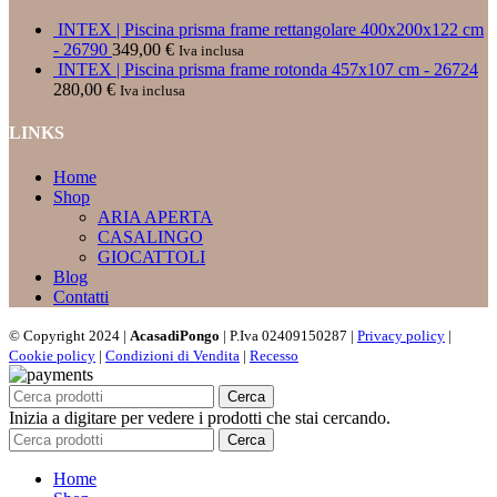
INTEX | Piscina prisma frame rettangolare 400x200x122 cm
- 26790
349,00
€
Iva inclusa
INTEX | Piscina prisma frame rotonda 457x107 cm - 26724
280,00
€
Iva inclusa
LINKS
Home
Shop
ARIA APERTA
CASALINGO
GIOCATTOLI
Blog
Contatti
© Copyright 2024 |
AcasadiPongo
| P.Iva 02409150287 |
Privacy policy
|
Cookie policy
|
Condizioni di Vendita
|
Recesso
Cerca
Inizia a digitare per vedere i prodotti che stai cercando.
Cerca
Home