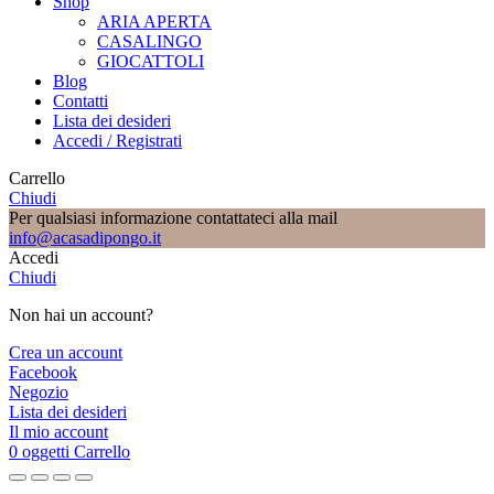
Shop
ARIA APERTA
CASALINGO
GIOCATTOLI
Blog
Contatti
Lista dei desideri
Accedi / Registrati
Carrello
Chiudi
Per qualsiasi informazione contattateci alla mail
info@acasadipongo.it
Accedi
Chiudi
Non hai un account?
Crea un account
Facebook
Negozio
Lista dei desideri
Il mio account
0
oggetti
Carrello