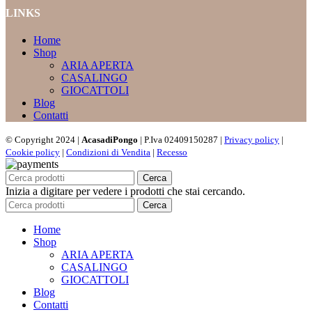
LINKS
Home
Shop
ARIA APERTA
CASALINGO
GIOCATTOLI
Blog
Contatti
© Copyright 2024 |
AcasadiPongo
| P.Iva 02409150287 |
Privacy policy
|
Cookie policy
|
Condizioni di Vendita
|
Recesso
Cerca
Inizia a digitare per vedere i prodotti che stai cercando.
Cerca
Home
Shop
ARIA APERTA
CASALINGO
GIOCATTOLI
Blog
Contatti