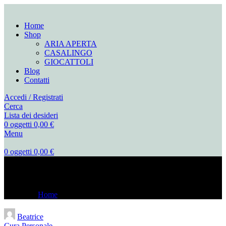
Home
Shop
ARIA APERTA
CASALINGO
GIOCATTOLI
Blog
Contatti
Accedi / Registrati
Cerca
Lista dei desideri
0
oggetti
0,00
€
Menu
0
oggetti
0,00
€
Cura Personale
Home
Archivio per Categoria "Cura Personale"
Beatrice
Cura Personale